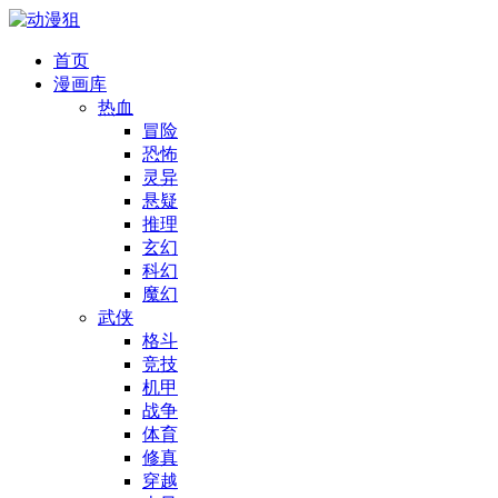
首页
漫画库
热血
冒险
恐怖
灵异
悬疑
推理
玄幻
科幻
魔幻
武侠
格斗
竞技
机甲
战争
体育
修真
穿越