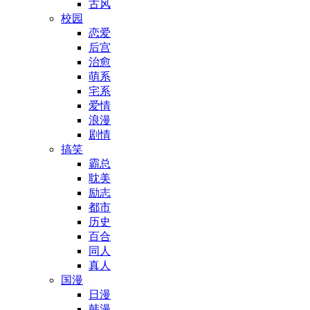
古风
校园
恋爱
后宫
治愈
萌系
宅系
爱情
浪漫
剧情
搞笑
霸总
耽美
励志
都市
历史
百合
同人
真人
国漫
日漫
韩漫