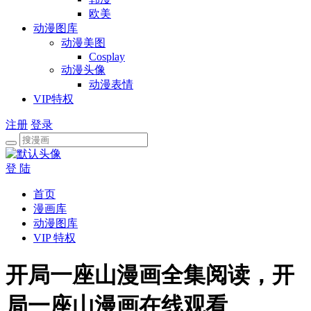
欧美
动漫图库
动漫美图
Cosplay
动漫头像
动漫表情
VIP特权
注册
登录
登 陆
首页
漫画库
动漫图库
VIP 特权
开局一座山漫画全集阅读，开
局一座山漫画在线观看