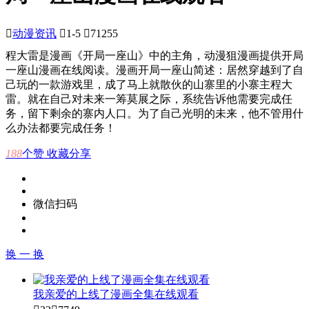

动漫资讯

1-5

71255
程大雷是漫画《开局一座山》中的主角，动漫狙漫画提供开局
一座山漫画在线阅读。漫画开局一座山简述：居然穿越到了自
己玩的一款游戏里，成了马上就散伙的山寨里的小寨主程大
雷。就在自己对未来一筹莫展之际，系统告诉他需要完成任
务，留下剩余的寨内人口。为了自己光明的未来，他不管用什
么办法都要完成任务！
188
个赞
收藏
分享
微信扫码
换 一 换
我亲爱的上线了漫画全集在线观看