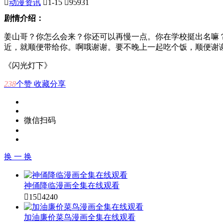

动漫资讯

1-15

95931
剧情介绍：
姜山哥？你怎么会来？你还可以再慢一点。你在学校挺出名嘛
近，就顺便带给你。啊哦谢谢。要不晚上一起吃个饭，顺便谢
《闪光灯下》
238
个赞
收藏
分享
微信扫码
换 一 换
神俑降临漫画全集在线观看

15

4240
加油廉价菜鸟漫画全集在线观看