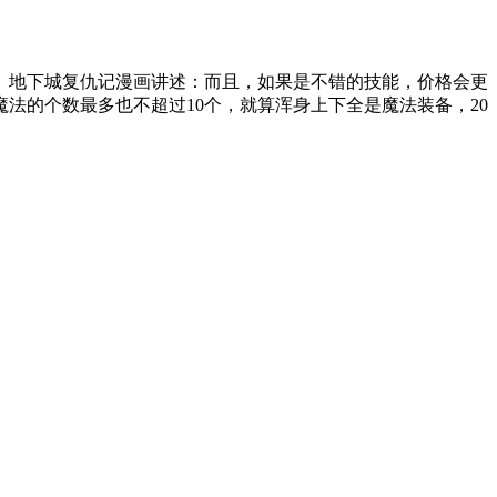
。地下城复仇记漫画讲述：而且，如果是不错的技能，价格会更
法的个数最多也不超过10个，就算浑身上下全是魔法装备，20