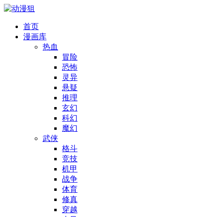
首页
漫画库
热血
冒险
恐怖
灵异
悬疑
推理
玄幻
科幻
魔幻
武侠
格斗
竞技
机甲
战争
体育
修真
穿越