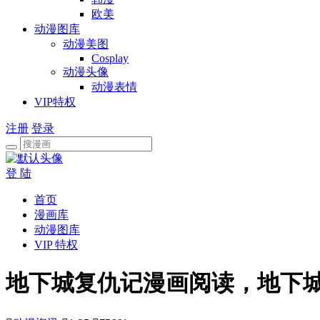
欧美
动漫图库
动漫美图
Cosplay
动漫头像
动漫表情
VIP特权
注册
登录
登 陆
首页
漫画库
动漫图库
VIP 特权
地下城复仇记漫画阅读，地下