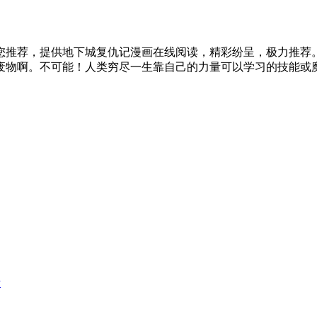
您推荐，提供地下城复仇记漫画在线阅读，精彩纷呈，极力推荐
废物啊。不可能！人类穷尽一生靠自己的力量可以学习的技能或魔