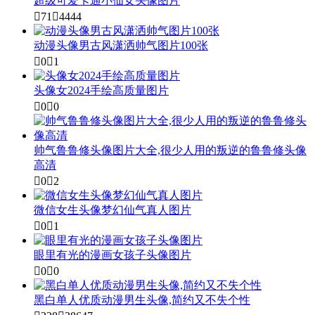
超级可爱卡通小仙女头像图片

71

4444
动漫头像男古风潇洒帅气图片100张

0

1
头像女2024手绘高质量图片

0

0
帅气鲁鲁修头像图片大全,很少人用的叛逆的鲁鲁修头像
高清

0

2
微信女生头像梦幻仙气真人图片

0

1
眼里有光的漫画女孩子头像图片

0

0
黑白单人优质动漫男生头像,简约又不失个性