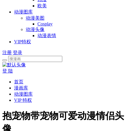
欧美
动漫图库
动漫美图
Cosplay
动漫头像
动漫表情
VIP特权
注册
登录
登 陆
首页
漫画库
动漫图库
VIP 特权
抱宠物带宠物可爱动漫情侣头
像