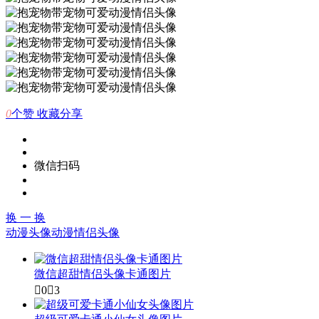
0
个赞
收藏
分享
微信扫码
换 一 换
动漫头像
动漫情侣头像
微信超甜情侣头像卡通图片

0

3