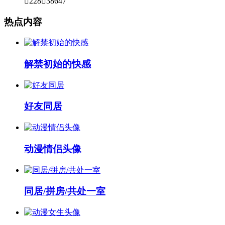

228

38647
热点内容
解禁初始的快感
好友同居
动漫情侣头像
同居/拼房/共处一室