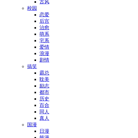
古风
校园
恋爱
后宫
治愈
萌系
宅系
爱情
浪漫
剧情
搞笑
霸总
耽美
励志
都市
历史
百合
同人
真人
国漫
日漫
韩漫