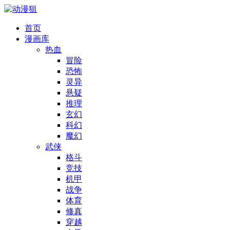
首页
漫画库
热血
冒险
恐怖
灵异
悬疑
推理
玄幻
科幻
魔幻
武侠
格斗
竞技
机甲
战争
体育
修真
穿越