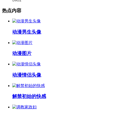
热点内容
动漫男生头像
动漫图片
动漫情侣头像
解禁初始的快感