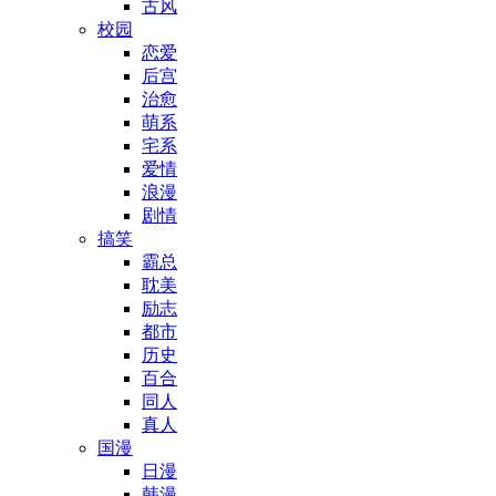
古风
校园
恋爱
后宫
治愈
萌系
宅系
爱情
浪漫
剧情
搞笑
霸总
耽美
励志
都市
历史
百合
同人
真人
国漫
日漫
韩漫