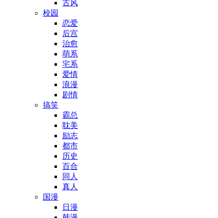
古风
校园
恋爱
后宫
治愈
萌系
宅系
爱情
浪漫
剧情
搞笑
霸总
耽美
励志
都市
历史
百合
同人
真人
国漫
日漫
韩漫