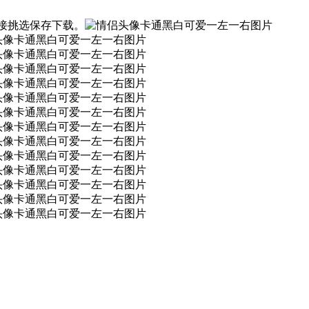
接挑选保存下载。