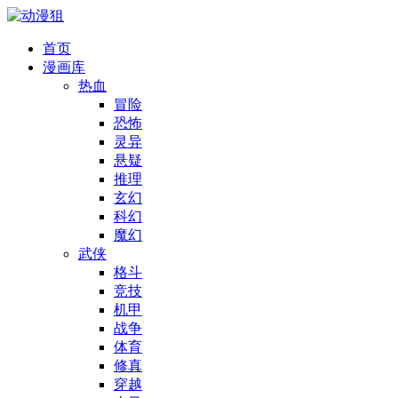
首页
漫画库
热血
冒险
恐怖
灵异
悬疑
推理
玄幻
科幻
魔幻
武侠
格斗
竞技
机甲
战争
体育
修真
穿越