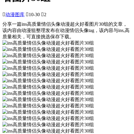

动漫图库

10-30

2
分享一篇ins高质量情侣头像动漫超火好看图片30组的文章，
该内容由动漫狙整理发布在动漫情侣头像tag，该内容与ins,高
质量相关，可直接挑选保存下载。