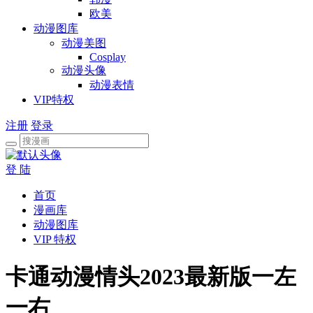
欧美
动漫图库
动漫美图
Cosplay
动漫头像
动漫表情
VIP特权
注册
登录
登 陆
首页
漫画库
动漫图库
VIP 特权
卡通动漫情头2023最新版一左
一右