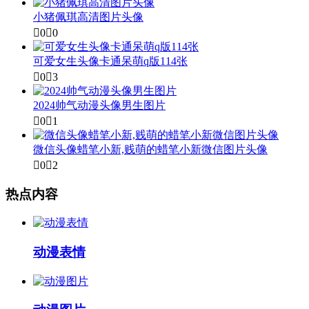
小猪佩琪高清图片头像

0

0
可爱女生头像卡通呆萌q版114张

0

3
2024帅气动漫头像男生图片

0

1
微信头像蜡笔小新,贱萌的蜡笔小新微信图片头像

0

2
热点内容
动漫表情