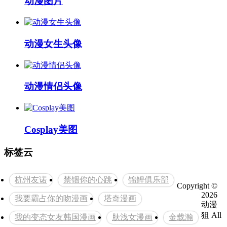
动漫图片
动漫女生头像
动漫情侣头像
Cosplay美图
标签云
杭州友诺
禁锢你的心跳
锦鲤俱乐部
Copyright ©
2026
我要霸占你的吻漫画
塔奇漫画
动漫
狙
All
我的变态女友韩国漫画
肤浅女漫画
金载瀚