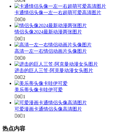

0

4
卡通情侣头像一左一右超萌可爱高清图片

0

0
情侣头像2024最新动漫两张图片

0

1
高清一左一右情侣动画片头像图片

0

0
进击的巨人三笠·阿克曼动漫女头图片

0

2
美乐蒂头像卡哇伊可爱

0

1
可爱漫画卡通情侣头像高清图片

0

1
热点内容