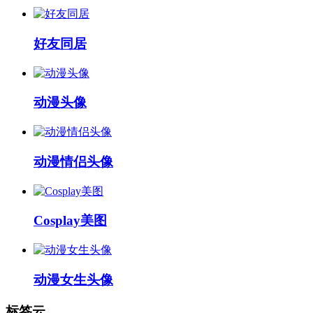
好友同居
动漫头像
动漫情侣头像
Cosplay美图
动漫女生头像
标签云