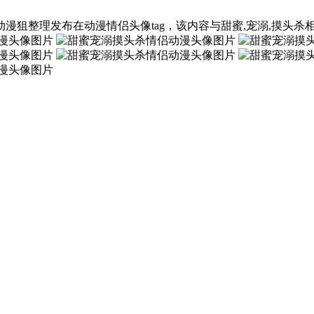
漫狙整理发布在动漫情侣头像tag，该内容与甜蜜,宠溺,摸头杀