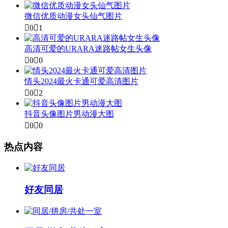
微信优质动漫女头仙气图片

0

1
高清可爱的URARA迷路帖女生头像

0

0
情头2024最火卡通可爱高清图片

0

2
抖音头像图片男动漫大图

0

0
热点内容
好友同居