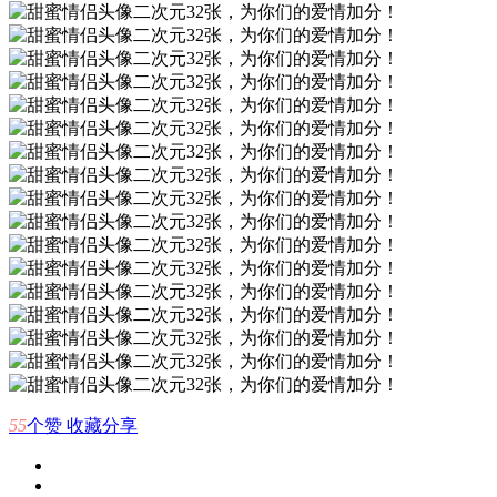
55
个赞
收藏
分享