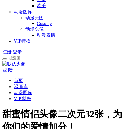
欧美
动漫图库
动漫美图
Cosplay
动漫头像
动漫表情
VIP特权
注册
登录
登 陆
首页
漫画库
动漫图库
VIP 特权
甜蜜情侣头像二次元32张，为
你们的爱情加分！