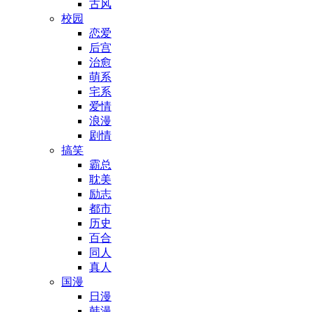
古风
校园
恋爱
后宫
治愈
萌系
宅系
爱情
浪漫
剧情
搞笑
霸总
耽美
励志
都市
历史
百合
同人
真人
国漫
日漫
韩漫