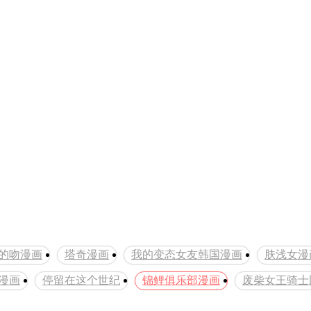
的吻漫画
塔奇漫画
我的变态女友韩国漫画
肤浅女漫
漫画
停留在这个世纪
锦鲤俱乐部漫画
废柴女王骑士