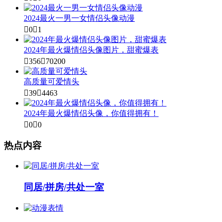
2024最火一男一女情侣头像动漫

0

1
2024年最火爆情侣头像图片，甜蜜爆表

356

70200
高质量可爱情头

39

4463
2024年最火爆情侣头像，你值得拥有！

0

0
热点内容
同居/拼房/共处一室