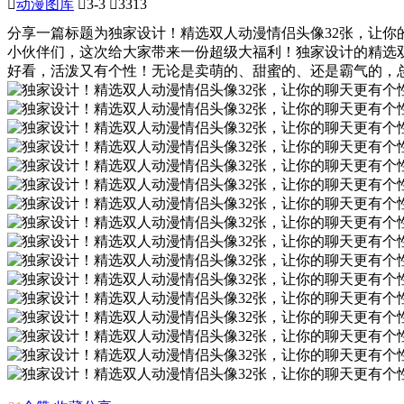

动漫图库

3-3

3313
分享一篇标题为独家设计！精选双人动漫情侣头像32张，让你
小伙伴们，这次给大家带来一份超级大福利！独家设计的精选
好看，活泼又有个性！无论是卖萌的、甜蜜的、还是霸气的，