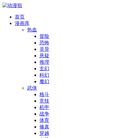
首页
漫画库
热血
冒险
恐怖
灵异
悬疑
推理
玄幻
科幻
魔幻
武侠
格斗
竞技
机甲
战争
体育
修真
穿越