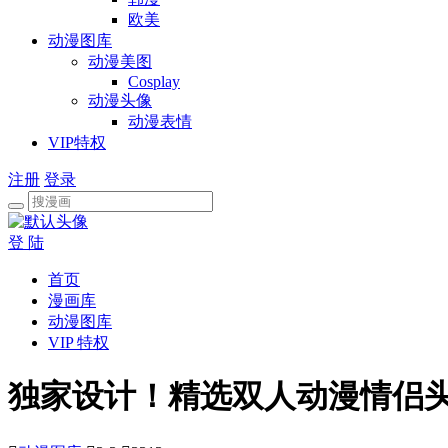
欧美
动漫图库
动漫美图
Cosplay
动漫头像
动漫表情
VIP特权
注册
登录
登 陆
首页
漫画库
动漫图库
VIP 特权
独家设计！精选双人动漫情侣头